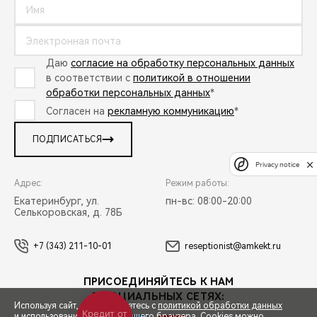
Даю
согласие на обработку персональных данных
в соответствии с
политикой в отношении
обработки персональных данных
*
Согласен на
рекламную коммуникацию
*
ПОДПИСАТЬСЯ
Privacy notice
Адрес:
Режим работы:
Екатеринбург, ул.
пн-вс: 08:00-20:00
Селькоровская, д. 78Б
+7 (343) 211-10-01
reseptionist@amkekt.ru
ПРИСОЕДИНЯЙТЕСЬ К НАМ
В СОЦИАЛЬНЫХ СЕТЯХ:
Используя сайт, вы соглашаетесь с
политикой обработки данных
Кредит от
и использованием cookies вашего браузера. Cookies можно