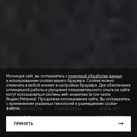
Используя сайт, вы соглашаетесь с
политикой обработки данных
и использованием cookies вашего браузера. Cookies можно
отключить в любой момент в настройках браузера. Для обеспечения
оптимальной работы и улучшения пользовательского опыта на сайте
могут использоваться системы веб-аналитики (в том числе
СПЕЦПРЕДЛОЖЕНИЯ
Яндекс.Метрика). Продолжая использование сайта, Вы соглашаетесь
с применением указанных технологий и размещением cookie-
файлов.
БЕЗОПАСНОСТЬ:
ТЕХНОЛОГИИ:
КОМФОРТ:
ЗАПИСЬ НА ТЕСТ-ДРАЙВ
10
МАССАЖ
ПОДУШЕК
8АКПП
СИДЕНИЙ
ПРИНЯТЬ
РАСЧЕТ КРЕДИТА